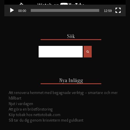
00:00
12:59
Sök
Nya Inlägg
Att renovera hemmet med begagnade verktyg – smartare och mer
hållbart
Njut i vardagen
Att göra en bröstförstoring
Köp tobak hos nettotobak.com
Så tar du dig genom krisvintern med guldkant